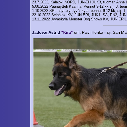
23.7.2022, Kalajoki NORD, JUN-EH JUK3, tuomari Anne L
5.08.2022 Päänäytteli Kaarina, Pennut 9-12 kk sij. 3, tu
1.10.2022 SPL-näyttely Jyväskylä, pennut 9-12 kk, sij. 1,
22.10.2022 Seinäjoki KV, JUN ERI, JUK1, SA, PN2, JUN
13.11.2022 Jyväskylä Monster Dog Shows KV, JUN ERI1,
Jadovar Astrid
"Kira"
om. Päivi Honka - sij. Sari M