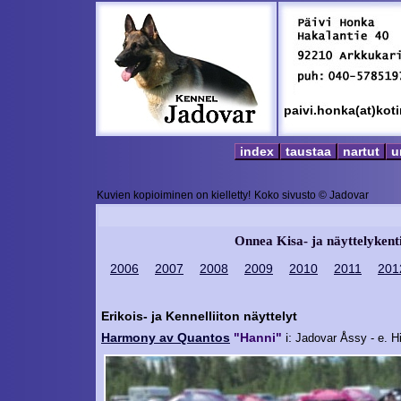
paivi.honka(at)kot
index
taustaa
nartut
u
Kuvien kopioiminen on kielletty!
Koko sivusto © Jadovar
Onnea Kisa- ja näyttelykenti
2006
2007
2008
2009
2010
2011
201
Erikois- ja Kennelliiton näyttelyt
Harmony av Quantos
"Hanni"
i:
Jadovar Åssy
- e. 