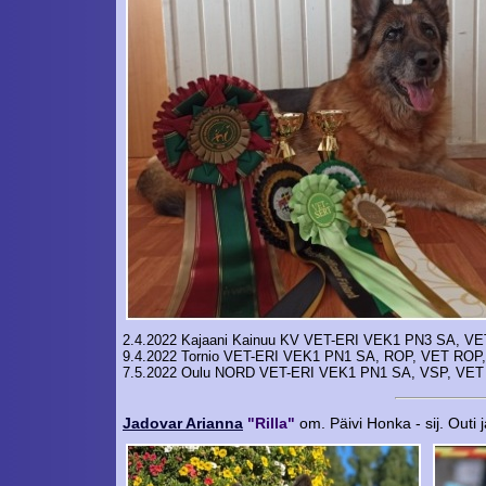
2.4.2022 Kajaani Kainuu KV VET-ERI VEK1 PN3 SA, VET
9.4.2022 Tornio VET-ERI VEK1 PN1 SA, ROP, VET ROP, 
7.5.2022 Oulu NORD VET-ERI VEK1 PN1 SA, VSP, VET
Jadovar Arianna
"Rilla"
om. Päivi Honka - sij. Outi